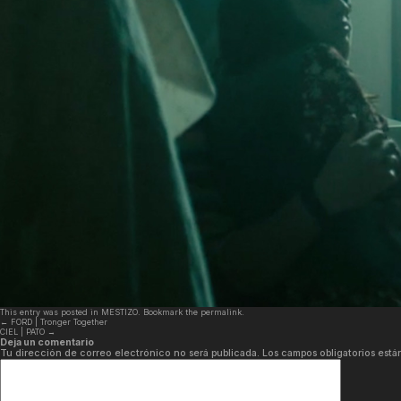
This entry was posted in
MESTIZO
. Bookmark the
permalink
.
←
FORD | Tronger Together
CIEL | PATO
→
Deja un comentario
Tu dirección de correo electrónico no será publicada.
Los campos obligatorios est