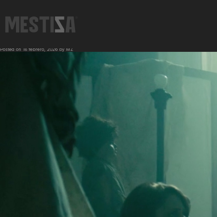
←
FORD | Tronger Together
CIEL | PATO
→
Posted on
18 febrero, 2026
by
MZ